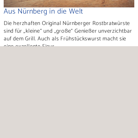
Aus Nürnberg in die Welt
Die herzhaften Original Nürnberger Rostbratwürste
sind für „kleine“ und „große“ Genießer unverzichtbar
auf dem Grill. Auch als Frühstückswurst macht sie
eine exzellente Figur.
Mit dem Status der Geschützten Geografischen
Angabe (g.g.A) reihen sich die traditionellen
Köstlichkeiten neben anderen Spezialitäten wie
Parmaschinken, Champagner und Grana Padano in
die Top-Liste der europäischen Lebensmittel ein. Sie
dürfen nur im Stadtgebiet Nürnberg nach der
festgeschriebenen Rezeptur hergestellt werden und
tragen neben dem offiziellen Zeichen der EU auch
ihr eigenes Original-Siegel.