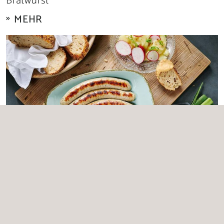
Bratwurst
MEHR
Fränkische Rostbratwurst
MEHR