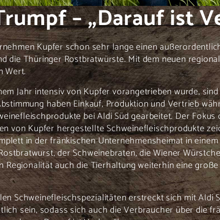
 Trumpf – „Darauf ist V
ernehmen Kupfer schon sehr lange einen außerordentlich
nd die Thüringer Rostbratwürste. Mit dem neuen regiona
n Wert.
nem Jahr intensiv von Kupfer vorangetrieben wurde, sind
 Abstimmung haben Einkauf, Produktion und Vertrieb wäh
einefleischprodukte bei Aldi Süd gearbeitet. Der Fokus
ben von Kupfer hergestellte Schweinefleischprodukte zei
mplett in der fränkischen Unternehmensheimat in einem 
Rostbratwurst, der Schweinebraten, die Wiener Würstche
ben Regionalität auch die Tierhaltung weiterhin eine gro
len Schweinefleischspezialitäten erstreckt sich mit Aldi
tlich sein, sodass sich auch die Verbraucher über die f